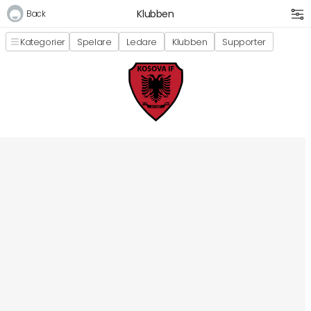
Klubben
Back
Kategorier
Spelare
Ledare
Klubben
Supporter
Logga in
E-postadress
Lösenord
Logga in
Bli medlem i Club Miixi
Glömt ditt lösenord?
Ansök om att bli B2B-kund