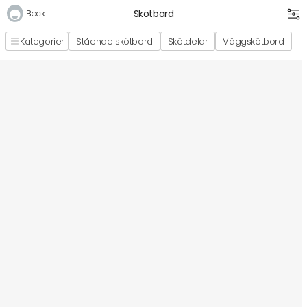
Skötbord
Back
Kategorier
Stående skötbord
Skötdelar
Väggskötbord
Logga in
E-postadress
Lösenord
Logga in
Bli medlem i Club Miixi
Glömt ditt lösenord?
Ansök om att bli B2B-kund