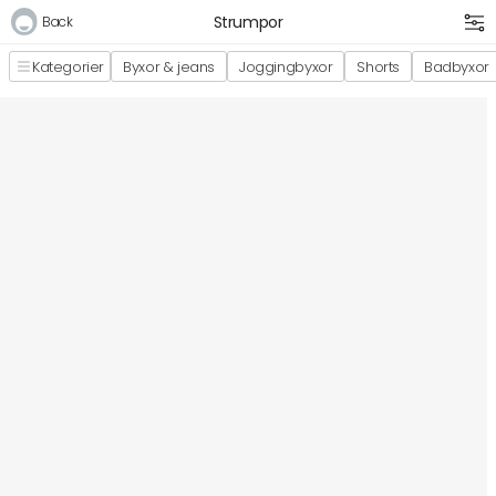
Strumpor
Back
Kategorier
Byxor & jeans
Joggingbyxor
Shorts
Badbyxor
Logga in
E-postadress
Lösenord
Logga in
Bli medlem i Club Miixi
Glömt ditt lösenord?
Ansök om att bli B2B-kund