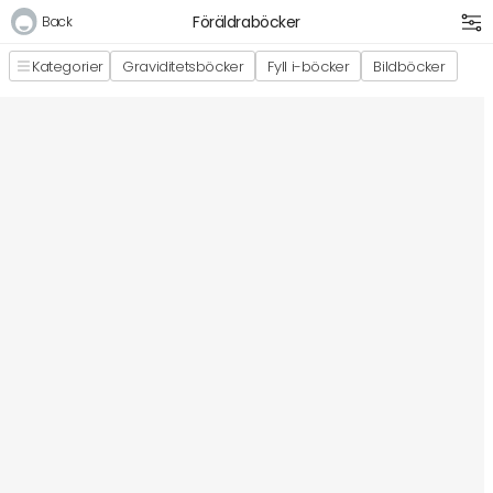
Föräldraböcker
Back
Kategorier
Graviditetsböcker
Fyll i-böcker
Bildböcker
Logga in
E-postadress
Lösenord
Logga in
Bli medlem i Club Miixi
Glömt ditt lösenord?
Ansök om att bli B2B-kund