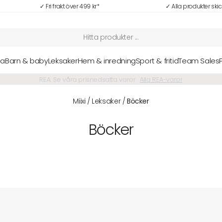
✓ Fri frakt över 499 kr*
✓ Alla produkter ski
sa
Barn & baby
Leksaker
Hem & inredning
Sport & fritid
Team Sales
NYHETER: Senaste nytt i vårt sortiment hittar du här
Alla nyheter
Miixi
/
Leksaker
/
Böcker
Böcker