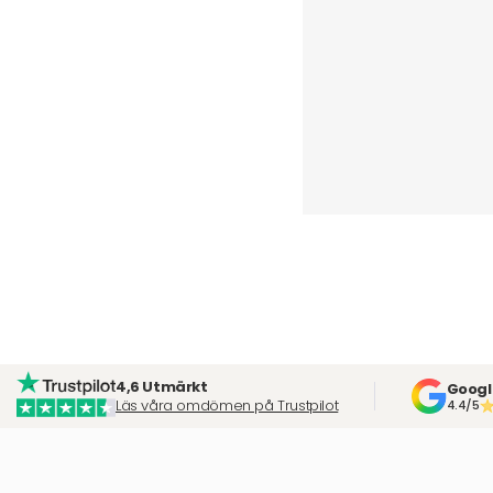
4,6 Utmärkt
Googl
Läs våra omdömen på Trustpilot
4.4/5