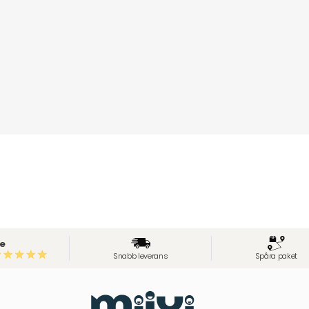
e
Snabb leverans
Spåra paket