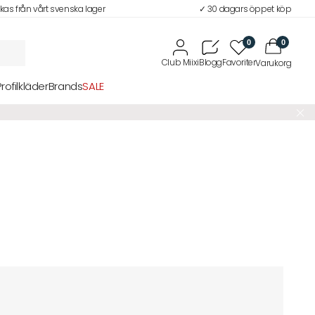
ckas från vårt svenska lager
✓ 30 dagars öppet köp
0
0
Profilkläder
Brands
SALE