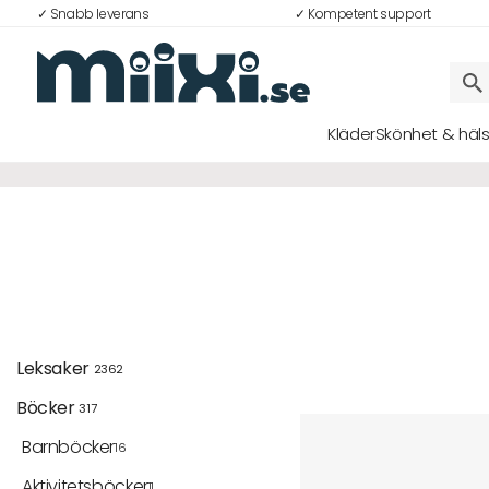
✓ Snabb leverans
✓ Kompetent support
Kläder
Skönhet & häl
Logga in
E-postadress
Lösenord
Leksaker 
2362
Böcker 
317
Logga in
Barnböcker
16
Bli medlem i Club Miixi
Aktivitetsböcker
11