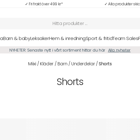
✓ Fri frakt över 499 kr*
✓ Alla produkter ski
sa
Barn & baby
Leksaker
Hem & inredning
Sport & fritid
Team Sales
NYHETER: Senaste nytt i vårt sortiment hittar du här
Alla nyheter
Miixi
/
Kläder
/
Barn
/
Underdelar
/
Shorts
Shorts