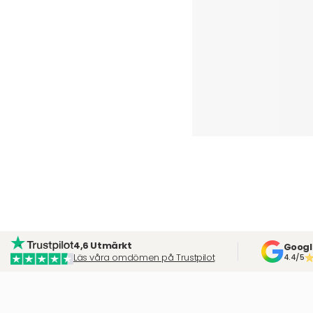
4,6 Utmärkt
Googl
Läs våra omdömen på Trustpilot
4.4/5