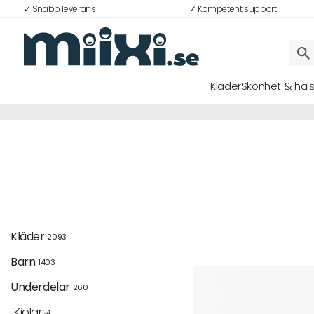
✓ Snabb leverans
✓ Kompetent support
Kläder
Skönhet & häl
Logga in
E-postadress
Lösenord
Kläder 
2093
Barn 
1403
Logga in
Underdelar 
260
Bli medlem i Club Miixi
Kjolar
24