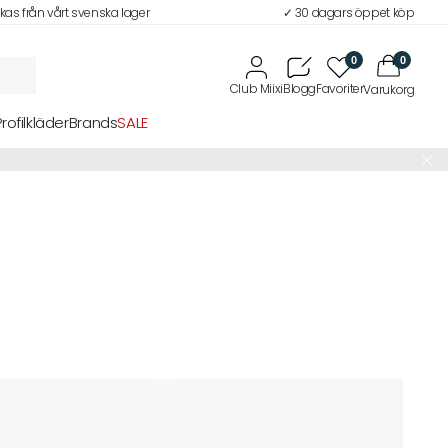
ckas från vårt svenska lager
✓ 30 dagars öppet köp
0
0
Profilkläder
Brands
SALE