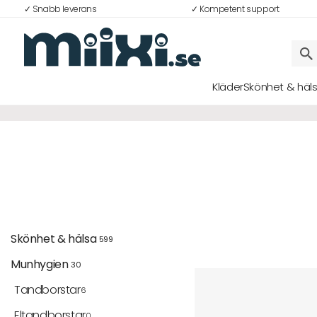
✓ Snabb leverans
✓ Kompetent support
Kläder
Skönhet & häl
Logga in
E-postadress
Lösenord
Skönhet & hälsa 
599
Munhygien 
30
Logga in
Tandborstar
6
Bli medlem i Club Miixi
Eltandborstar
0