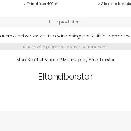
✓ Fri frakt över 499 kr*
✓ Alla produkter ski
sa
Barn & baby
Leksaker
Hem & inredning
Sport & fritid
Team Sales
NYHETER: Senaste nytt i vårt sortiment hittar du här
Alla nyheter
Miixi
/
Skönhet & hälsa
/
Munhygien
/
Eltandborstar
Eltandborstar