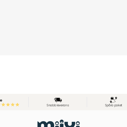
e
Snabb leverans
Spåra paket