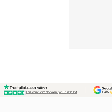
4,6 Utmärkt
Googl
Läs våra omdömen på Trustpilot
4.4/5