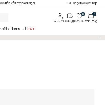
ckas från vårt svenska lager
✓ 30 dagars öppet köp
0
0
Profilkläder
Brands
SALE