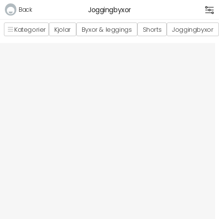
Joggingbyxor
Back
Kategorier
Kjolar
Byxor & leggings
Shorts
Joggingbyxor
Logga in
E-postadress
Lösenord
Logga in
Bli medlem i Club Miixi
Glömt ditt lösenord?
Ansök om att bli B2B-kund