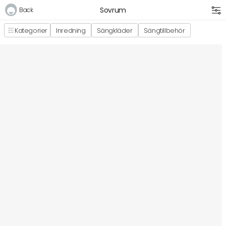
Sovrum
Back
Kategorier
Inredning
Sängkläder
Sängtillbehör
Logga in
E-postadress
Lösenord
Logga in
Bli medlem i Club Miixi
Glömt ditt lösenord?
Ansök om att bli B2B-kund