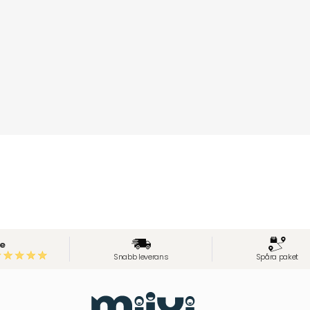
e
Snabb leverans
Spåra paket