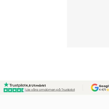
4,6 Utmärkt
Googl
Läs våra omdömen på Trustpilot
4.4/5