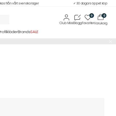
ckas från vårt svenska lager
✓ 30 dagars öppet köp
0
0
Profilkläder
Brands
SALE