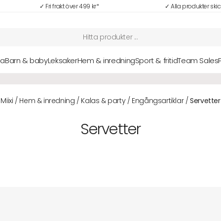
✓ Fri frakt över 499 kr*
✓ Alla produkter ski
sa
Barn & baby
Leksaker
Hem & inredning
Sport & fritid
Team Sales
NYHETER: Senaste nytt i vårt sortiment hittar du här
Alla nyheter
Miixi
/
Hem & inredning
/
Kalas & party
/
Engångsartiklar
/
Servetter
Servetter