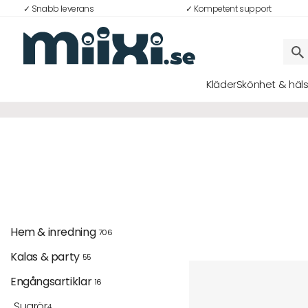
✓ Snabb leverans
✓ Kompetent support
Kläder
Skönhet & häl
Logga in
E-postadress
Lösenord
Hem & inredning 
706
Kalas & party 
55
Logga in
Engångsartiklar 
16
Bli medlem i Club Miixi
Sugrör
4