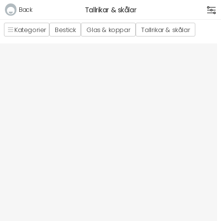
Tallrikar & skålar
Back
Kategorier
Bestick
Glas & koppar
Tallrikar & skålar
Logga in
E-postadress
Lösenord
Logga in
Bli medlem i Club Miixi
Glömt ditt lösenord?
Ansök om att bli B2B-kund