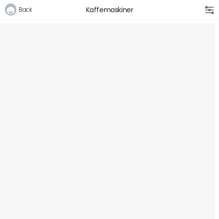
Kaffemaskiner
Back
Logga in
E-postadress
Lösenord
Logga in
Bli medlem i Club Miixi
Glömt ditt lösenord?
Ansök om att bli B2B-kund