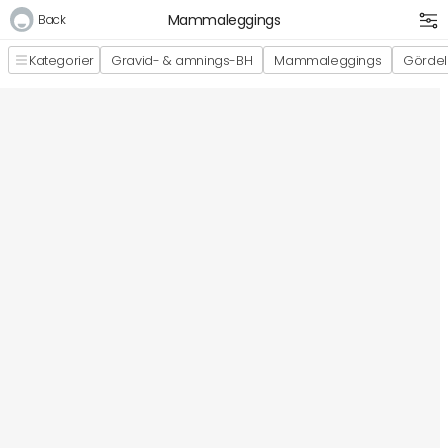
Mammaleggings
Back
Kategorier
Gravid- & amnings-BH
Mammaleggings
Gördel
Logga in
E-postadress
Lösenord
Logga in
Bli medlem i Club Miixi
Glömt ditt lösenord?
Ansök om att bli B2B-kund