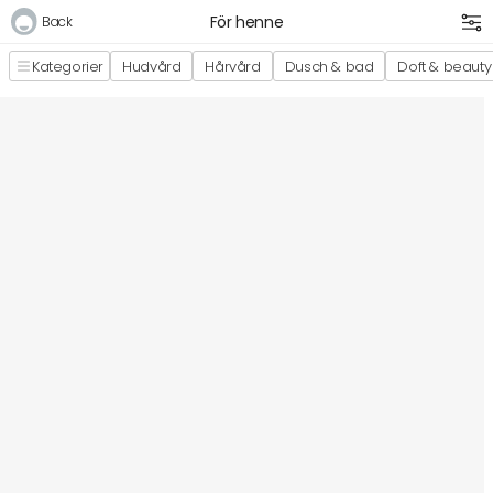
För henne
Back
Kategorier
Hudvård
Hårvård
Dusch & bad
Doft & beauty
Logga in
E-postadress
Lösenord
Logga in
Bli medlem i Club Miixi
Glömt ditt lösenord?
Ansök om att bli B2B-kund