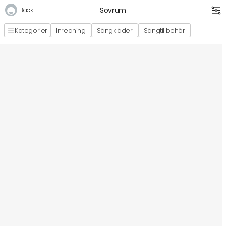
Sovrum
Back
Kategorier
Inredning
Sängkläder
Sängtillbehör
Logga in
E-postadress
Lösenord
Logga in
Bli medlem i Club Miixi
Glömt ditt lösenord?
Ansök om att bli B2B-kund