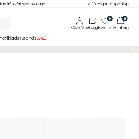
ckas från vårt svenska lager
✓ 30 dagars öppet köp
0
0
Profilkläder
Brands
SALE