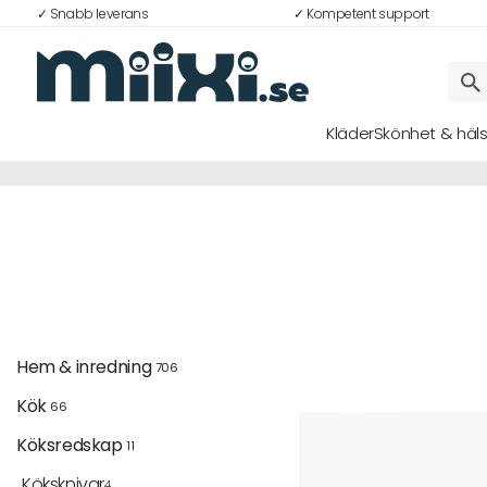
✓ Snabb leverans
✓ Kompetent support
Kläder
Skönhet & häl
Logga in
E-postadress
Lösenord
Hem & inredning 
706
Kök 
66
Logga in
Köksredskap 
11
Bli medlem i Club Miixi
Köksknivar
4