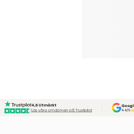
4,6 Utmärkt
Googl
Läs våra omdömen på Trustpilot
4.4/5