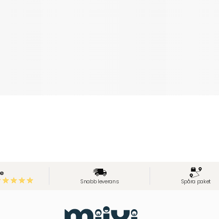
e
Snabb leverans
Spåra paket