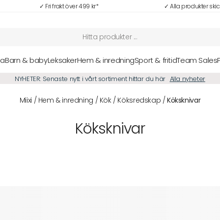
✓ Fri frakt över 499 kr*
✓ Alla produkter ski
sa
Barn & baby
Leksaker
Hem & inredning
Sport & fritid
Team Sales
NYHETER: Senaste nytt i vårt sortiment hittar du här
Alla nyheter
Miixi
/
Hem & inredning
/
Kök
/
Köksredskap
/
Köksknivar
Köksknivar