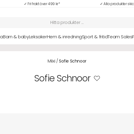
✓ Fri frakt över 499 kr*
✓ Alla produkter ski
sa
Barn & baby
Leksaker
Hem & inredning
Sport & fritid
Team Sales
NYHETER: Senaste nytt i vårt sortiment hittar du här
Alla nyheter
Miixi
/
Sofie Schnoor
Sofie Schnoor