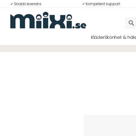
✓ Snabb leverans
✓ Kompetent support
Kläder
Skönhet & häl
Logga in
E-postadress
Lösenord
Logga in
Bli medlem i Club Miixi