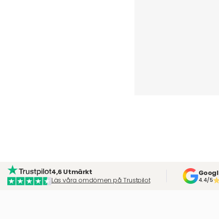
4,6 Utmärkt
Googl
Läs våra omdömen på Trustpilot
4.4/5