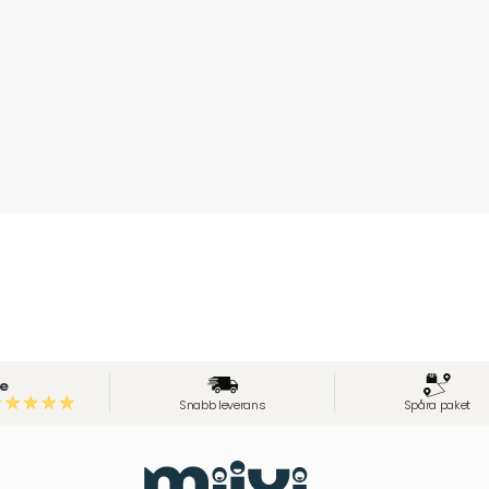
e
Snabb leverans
Spåra paket