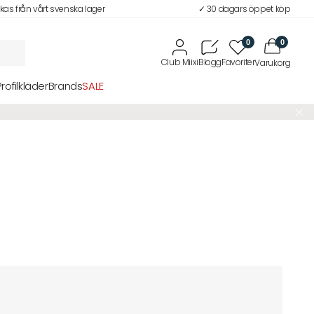
ckas från vårt svenska lager
✓ 30 dagars öppet köp
0
0
Profilkläder
Brands
SALE