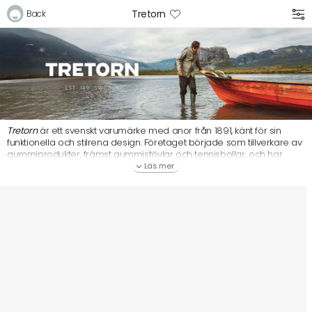
Tretorn
Back
Logga in
E-postadress
Tretorn
är ett svenskt varumärke med anor från 1891, känt för sin
Lösenord
funktionella och stilrena design. Företaget började som tillverkare av
gummiprodukter, främst gummistövlar och tennisbollar, och har
sedan dess blivit ett välkänt namn inom både sport och friluftsliv.
Läs mer
Tretorn kombinerar skandinavisk estetik med hållbarhet och
innovation, och är idag särskilt uppskattat för sina vädertåliga skor,
Logga in
jackor och accessoarer som passar både stadsmiljö och natur.
Bli medlem i Club Miixi
Glömt ditt lösenord?
Ansök om att bli B2B-kund