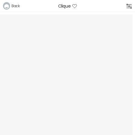
Clique
Back
Logga in
E-postadress
Lösenord
Logga in
Bli medlem i Club Miixi
Glömt ditt lösenord?
Ansök om att bli B2B-kund