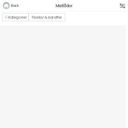
Matlådor
Back
Kategorier
Flaskor & karaffer
Logga in
E-postadress
Lösenord
Logga in
Bli medlem i Club Miixi
Glömt ditt lösenord?
Ansök om att bli B2B-kund