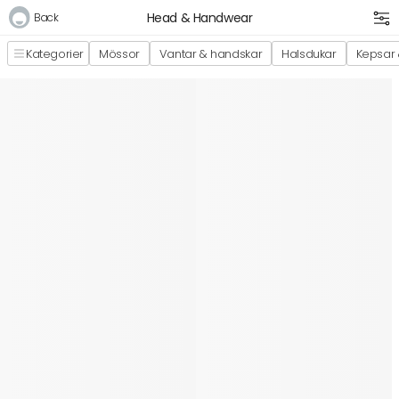
Head & Handwear
Back
Kategorier
Mössor
Vantar & handskar
Halsdukar
Kepsar 
Logga in
E-postadress
Lösenord
Logga in
Bli medlem i Club Miixi
Glömt ditt lösenord?
Ansök om att bli B2B-kund