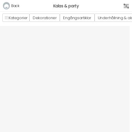
Kalas & party
Back
Kategorier
Dekorationer
Engångsartiklar
Underhållning & akt
Logga in
E-postadress
Lösenord
Logga in
Bli medlem i Club Miixi
Glömt ditt lösenord?
Ansök om att bli B2B-kund