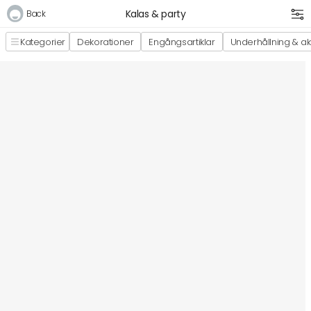
Kalas & party
Back
Kategorier
Dekorationer
Engångsartiklar
Underhållning & akt
Logga in
E-postadress
Lösenord
Logga in
Bli medlem i Club Miixi
Glömt ditt lösenord?
Ansök om att bli B2B-kund