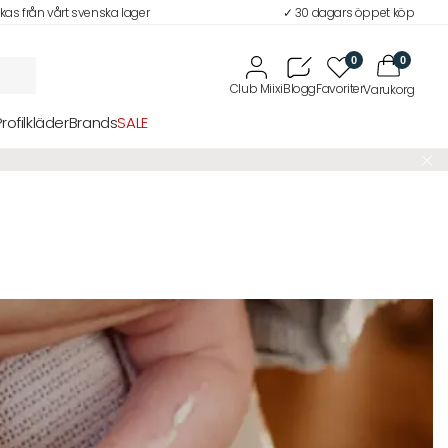
ckas från vårt svenska lager
✓ 30 dagars öppet köp
0
0
Profilkläder
Brands
SALE