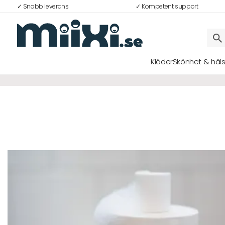
✓ Snabb leverans
✓ Kompetent support
Kläder
Skönhet & häl
Logga in
E-postadress
Lösenord
Logga in
Bli medlem i Club Miixi