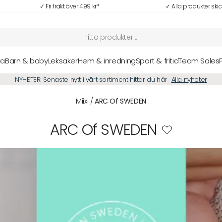
✓ Fri frakt över 499 kr*
✓ Alla produkter ski
sa
Barn & baby
Leksaker
Hem & inredning
Sport & fritid
Team Sales
NYHETER: Senaste nytt i vårt sortiment hittar du här
Alla nyheter
Miixi
/
ARC Of SWEDEN
ARC Of SWEDEN