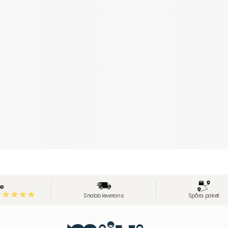
e
Snabb leverans
Spåra paket