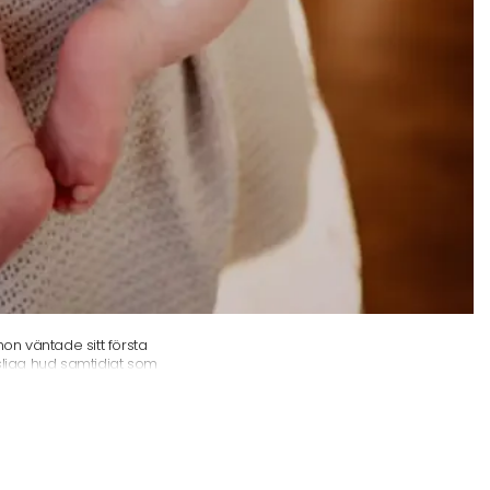
n väntade sitt första
sliga hud samtidigt som
unde hon inte finna några
SWEDEN föddes, med målet
trategi.