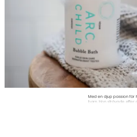
Glömt ditt lösenord?
Ansök om att bli B2B-kund
Med en djup passion för 
barn. Hon strävade efter 
de skulle följa en hållbar 
produkter som uppfyllde a
att främja god hudhälsa h
ARC Of SWEDEN strävar eft