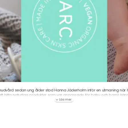
hudvård sedan ung ålder stod Hanna Jäderholm inför en utmaning när ho
att hitta naturliga produkter som var anpassade för baby och barns kän
strategi, från valet av råvara till slutförpackning. Trots intensiv sökning k
Läs mer
lla hennes strikta krav. Det var i den situationen som idén till ARC Of 
os barn genom naturliga produkter som också var en del av en hållbar s
er att göra det enkelt för föräldrar genom sina produkter.