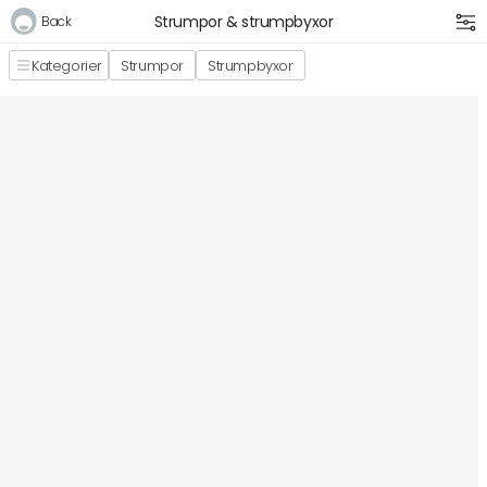
Strumpor & strumpbyxor
Back
Kategorier
Strumpor
Strumpbyxor
Logga in
E-postadress
Lösenord
Logga in
Bli medlem i Club Miixi
Glömt ditt lösenord?
Ansök om att bli B2B-kund