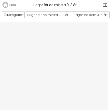
Sagor för de minsta 0-3 år
Back
Kategorier
Sagor för de minsta 0-3 år
Sagor för barn 3-6 år
Logga in
E-postadress
Lösenord
Logga in
Bli medlem i Club Miixi
Glömt ditt lösenord?
Ansök om att bli B2B-kund