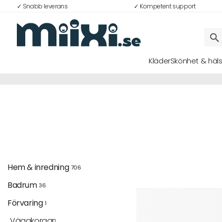
✓ Snabb leverans
✓ Kompetent support
Kläder
Skönhet & häl
Logga in
E-postadress
Lösenord
Hem & inredning 
706
Badrum 
36
Logga in
Förvaring 
1
Bli medlem i Club Miixi
Väggkorgar
1