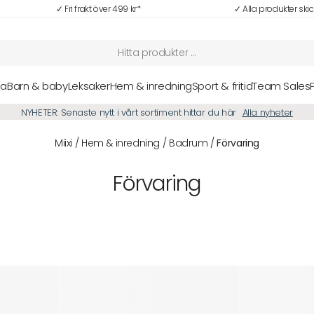
✓ Fri frakt över 499 kr*
✓ Alla produkter ski
sa
Barn & baby
Leksaker
Hem & inredning
Sport & fritid
Team Sales
NYHETER: Senaste nytt i vårt sortiment hittar du här
Alla nyheter
Miixi
/
Hem & inredning
/
Badrum
/
Förvaring
Förvaring