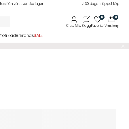
ckas från vårt svenska lager
✓ 30 dagars öppet köp
0
0
Profilkläder
Brands
SALE