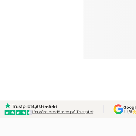
4,6 Utmärkt
Googl
Läs våra omdömen på Trustpilot
4.4/5