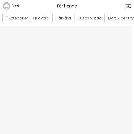
För henne
Back
Kategorier
Hudvård
Hårvård
Dusch & bad
Doft & beauty
Logga in
E-postadress
Lösenord
Logga in
Bli medlem i Club Miixi
Glömt ditt lösenord?
Ansök om att bli B2B-kund