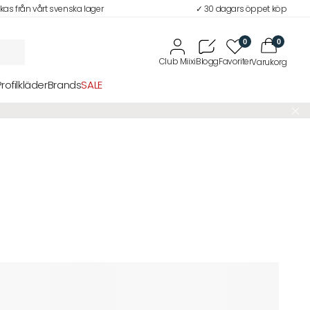
ckas från vårt svenska lager
✓ 30 dagars öppet köp
0
0
Profilkläder
Brands
SALE