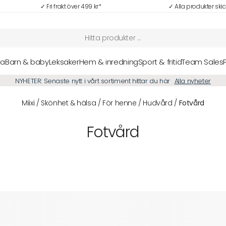
✓ Fri frakt över 499 kr*
✓ Alla produkter ski
sa
Barn & baby
Leksaker
Hem & inredning
Sport & fritid
Team Sales
NYHETER: Senaste nytt i vårt sortiment hittar du här
Alla nyheter
Miixi
/
Skönhet & hälsa
/
För henne
/
Hudvård
/
Fotvård
Fotvård