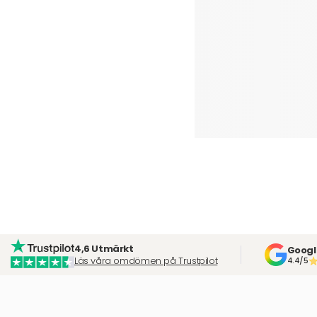
4,6 Utmärkt
Googl
Läs våra omdömen på Trustpilot
4.4/5