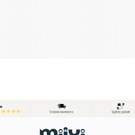
e
Snabb leverans
Spåra paket