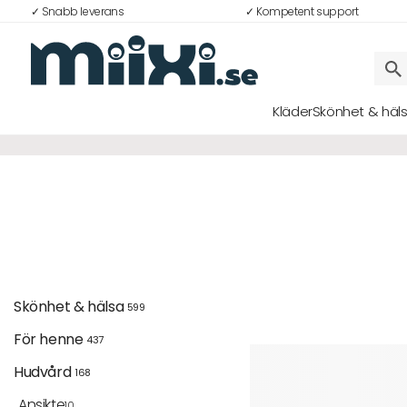
✓ Snabb leverans
✓ Kompetent support
Kläder
Skönhet & häl
Logga in
E-postadress
Lösenord
Skönhet & hälsa 
599
För henne 
437
Logga in
Hudvård 
168
Bli medlem i Club Miixi
Ansikte
10