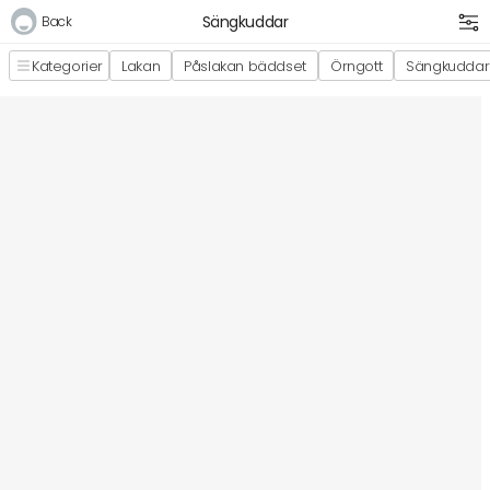
Sängkuddar
Back
Kategorier
Lakan
Påslakan bäddset
Örngott
Sängkuddar
Logga in
E-postadress
Lösenord
Logga in
Bli medlem i Club Miixi
Glömt ditt lösenord?
Ansök om att bli B2B-kund