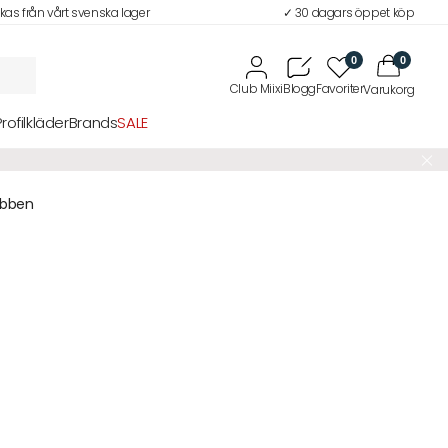
ckas från vårt svenska lager
✓ 30 dagars öppet köp
0
0
Profilkläder
Brands
SALE
ubben