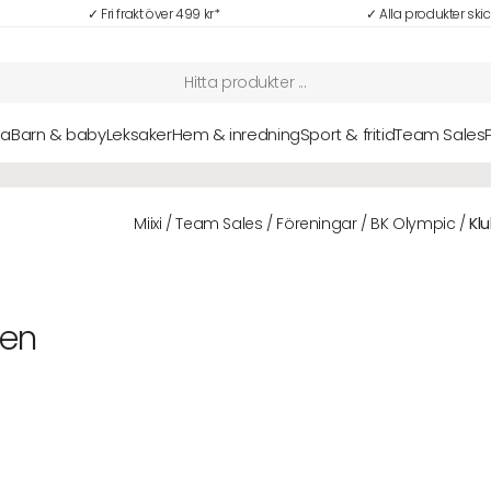
✓ Fri frakt över 499 kr*
✓ Alla produkter ski
sa
Barn & baby
Leksaker
Hem & inredning
Sport & fritid
Team Sales
NYHETER: Senaste nytt i vårt sortiment hittar du här
Alla nyheter
Miixi
/
Team Sales
/
Föreningar
/
BK Olympic
/
Kl
ben