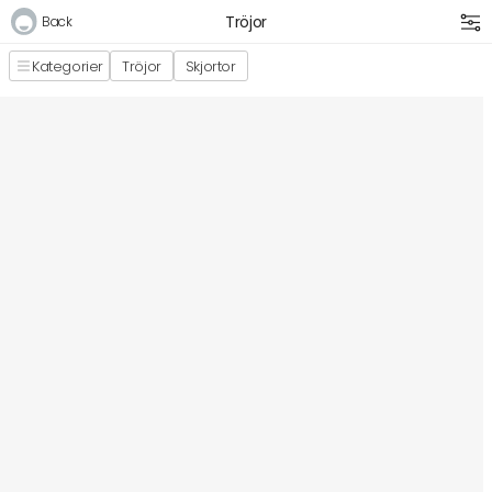
Tröjor
Back
Kategorier
Tröjor
Skjortor
Logga in
E-postadress
Lösenord
Logga in
Bli medlem i Club Miixi
Glömt ditt lösenord?
Ansök om att bli B2B-kund