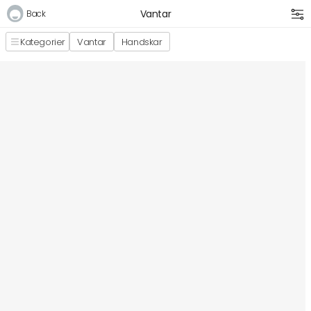
Vantar
Back
Kategorier
Vantar
Handskar
Logga in
E-postadress
Lösenord
Logga in
Bli medlem i Club Miixi
Glömt ditt lösenord?
Ansök om att bli B2B-kund