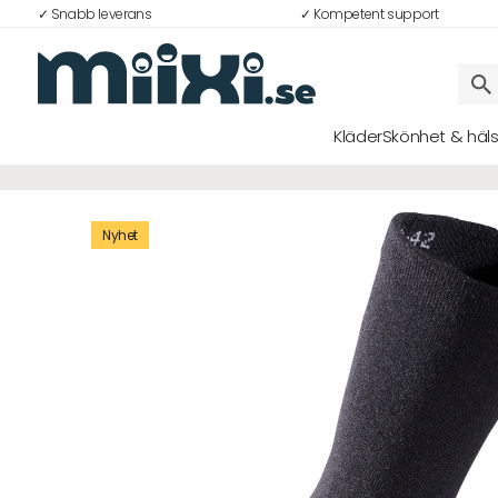
✓ Snabb leverans
✓ Kompetent support
35%
Kläder
Skönhet & häl
Logga in
E-postadress
Lösenord
Logga in
Bli medlem i Club Miixi