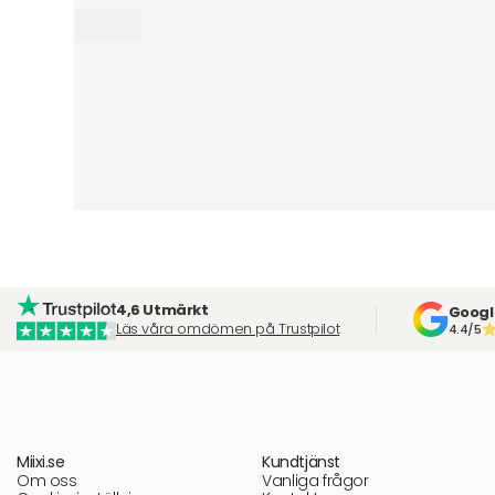
4,6 Utmärkt
Googl
Läs våra omdömen på Trustpilot
4.4/5
Miixi.se
Kundtjänst
Om oss
Vanliga frågor