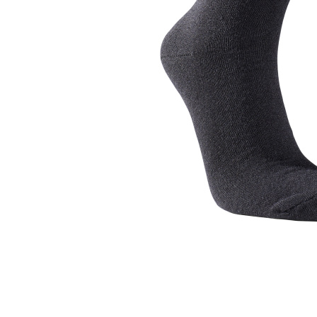
Glömt ditt lösenord?
Ansök om att bli B2B-kund