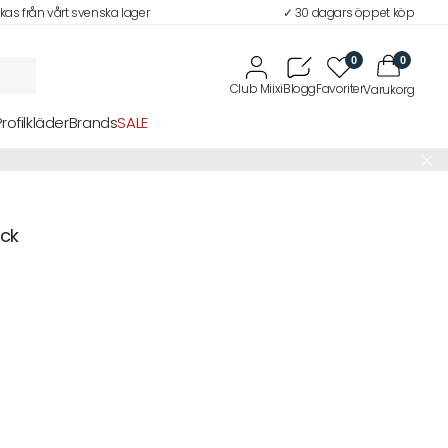
ckas från vårt svenska lager
✓ 30 dagars öppet köp
0
0
Profilkläder
Brands
SALE
ck