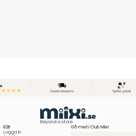
e
Snabb leverans
Spåra paket
Beyond a store
B2B
Gå med i Club Miixi
Logga in