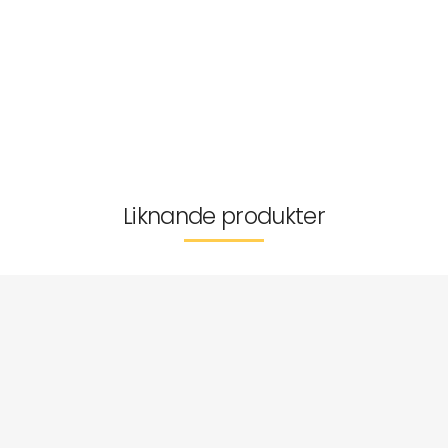
Tyg
Tvättråd
Tillverkarinformation
Leverans & returer
Liknande produkter