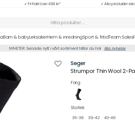
✓ Fri frakt över 499 kr*
✓ Alla produkter ski
sa
Barn & baby
Leksaker
Hem & inredning
Sport & fritid
Team Sales
NYHETER: Senaste nytt i vårt sortiment hittar du här
Alla nyheter
Seger
Strumpor Thin Wool 2-Pa
Färg:
Storlek:
35-38
39-42
43-46