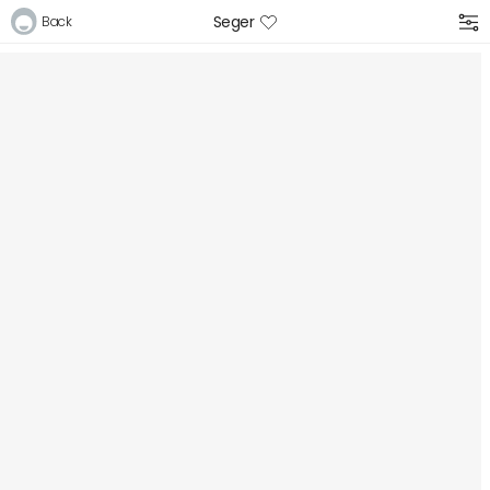
Seger
Back
Logga in
E-postadress
Lösenord
Logga in
Bli medlem i Club Miixi
Glömt ditt lösenord?
Ansök om att bli B2B-kund