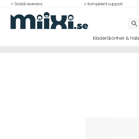
✓ Snabb leverans
✓ Kompetent support
Kläder
Skönhet & häl
Logga in
E-postadress
Lösenord
Logga in
Bli medlem i Club Miixi