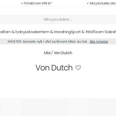
✓ Fri frakt över 499 kr*
✓ Alla produkter ski
sa
Barn & baby
Leksaker
Hem & inredning
Sport & fritid
Team Sales
NYHETER: Senaste nytt i vårt sortiment hittar du här
Alla nyheter
Miixi
/
Von Dutch
Von Dutch