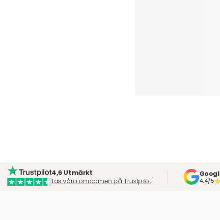
4,6 Utmärkt
Googl
Läs våra omdömen på Trustpilot
4.4/5