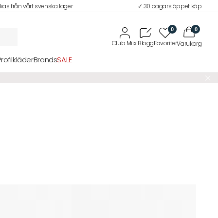
ckas från vårt svenska lager
✓ 30 dagars öppet köp
0
0
Profilkläder
Brands
SALE