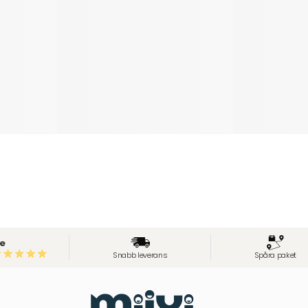
e
Snabb leverans
Spåra paket