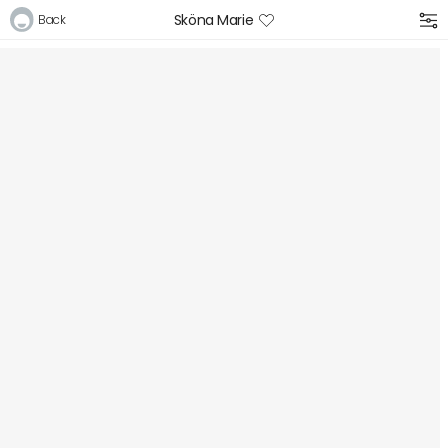
Sköna Marie
Back
Logga in
E-postadress
Lösenord
Logga in
Bli medlem i Club Miixi
Glömt ditt lösenord?
Ansök om att bli B2B-kund