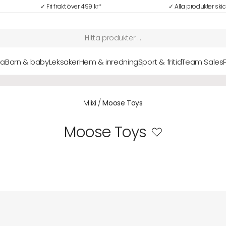
✓ Fri frakt över 499 kr*
✓ Alla produkter ski
sa
Barn & baby
Leksaker
Hem & inredning
Sport & fritid
Team Sales
NYHETER: Senaste nytt i vårt sortiment hittar du här
Alla nyheter
Miixi
/
Moose Toys
Moose Toys