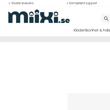
✓ Snabb leverans
✓ Kompetent support
Kläder
Skönhet & häl
Logga in
E-postadress
Lösenord
Logga in
Bli medlem i Club Miixi