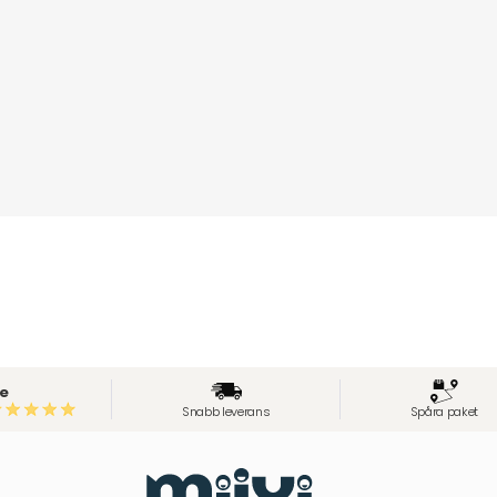
e
Snabb leverans
Spåra paket