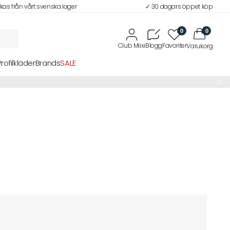
ckas från vårt svenska lager
✓ 30 dagars öppet köp
0
0
Profilkläder
Brands
SALE