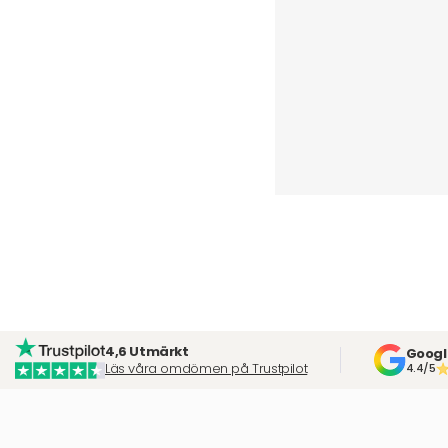
4,6 Utmärkt
Googl
Läs våra omdömen på Trustpilot
4.4/5