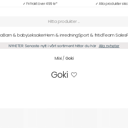
✓ Fri frakt över 499 kr*
✓ Alla produkter ski
sa
Barn & baby
Leksaker
Hem & inredning
Sport & fritid
Team Sales
NYHETER: Senaste nytt i vårt sortiment hittar du här
Alla nyheter
Miixi
/
Goki
Goki