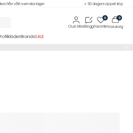
ckas från vårt svenska lager
✓ 30 dagars öppet köp
0
0
Profilkläder
Brands
SALE