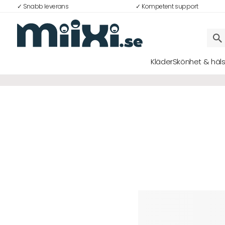
✓ Snabb leverans
✓ Kompetent support
Kläder
Skönhet & häl
Logga in
E-postadress
Lösenord
Logga in
Bli medlem i Club Miixi