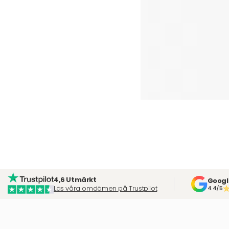
4,6 Utmärkt
Googl
Läs våra omdömen på Trustpilot
4.4/5