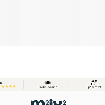
e
Snabb leverans
Spåra paket