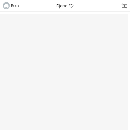
Djeco
Back
Logga in
E-postadress
Lösenord
Logga in
Bli medlem i Club Miixi
Glömt ditt lösenord?
Ansök om att bli B2B-kund