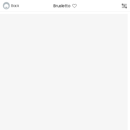
Brusletto
Back
Logga in
E-postadress
Lösenord
Logga in
Bli medlem i Club Miixi
Glömt ditt lösenord?
Ansök om att bli B2B-kund