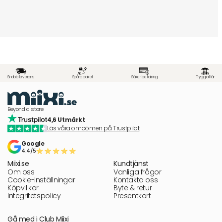
Snabb leverans
Spåra paket
Säker betalning
Trygg affär
Beyond a store
4,6 Utmärkt
Läs våra omdömen på Trustpilot
Google
4.4/5
Miixi.se
Kundtjänst
Om oss
Vanliga frågor
Cookie-inställningar
Kontakta oss
Köpvillkor
Byte & retur
Integritetspolicy
Presentkort
Gå med i Club Miixi