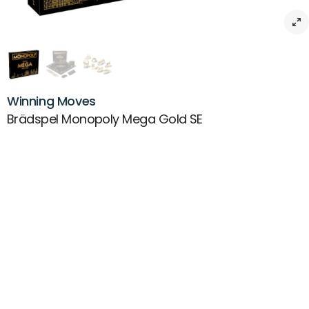
Winning Moves
Brädspel Monopoly Mega Gold SE
Beskrivning
Brädspel Monopoly Mega Gold – En lyxig version av det klassiska
spelet
Monopoly Mega Gold är en exklusiv utgåva av det klassiska
brädspelet, där förgyllda detaljer och en utökad spelplan ger en
extra lyxig känsla. Spelet innehåller nya regler och tillägg som gör
det ännu mer spännande och strategiskt för hela familjen.
Artikelnr:
MX-0014815
Passar åldrar