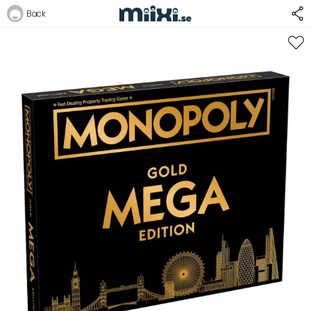
23%
Back
Logga in
E-postadress
Lösenord
Logga in
Bli medlem i Club Miixi
Glömt ditt lösenord?
Ansök om att bli B2B-kund