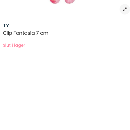
TY
Clip Fantasia 7 cm
Beskrivning
Storlek: 7 cm
Ty Beanie Boos Fantasia Clip är ett litet gosedjur med silkeslen
pälsimitation och stora glittrande ögon. Perfekt att ge bort som
present och blir en färgglad liten vän till ditt barn att både gosa och
leka med. Det kan också vara roligt att samla på de olika söta TY-
gosedjuren som finns i en mängd olika varianter. Kommer med ett
litet TY-kort i form av ett hjärta som innehåller en liten dikt samt ditt
TY-djurs födelsedagsdatum
Fantasias födelsedag är den 8 maj.