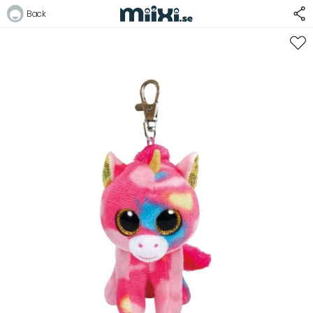
Back
Logga in
E-postadress
Lösenord
Logga in
Bli medlem i Club Miixi
Glömt ditt lösenord?
Ansök om att bli B2B-kund