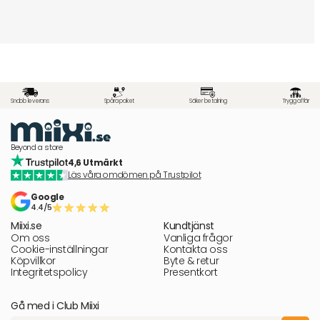
Snabb leverans
Spåra paket
Säker betalning
Trygg affär
Beyond a store
4,6 Utmärkt
Läs våra omdömen på Trustpilot
Google
4.4/5
Miixi.se
Kundtjänst
Om oss
Vanliga frågor
Cookie-inställningar
Kontakta oss
Köpvillkor
Byte & retur
Integritetspolicy
Presentkort
Gå med i Club Miixi