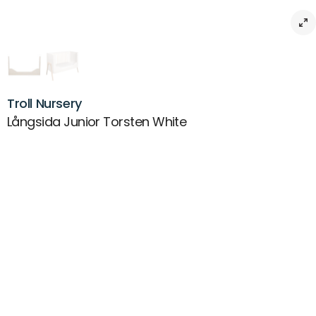
Troll Nursery
Långsida Junior Torsten White
Beskrivning
Långsida Junior Torsten White – Hållbart val för en smidig övergång till
juniorsäng
Långsida Junior Torsten White är det perfekta tillbehöret för att
förvandla ditt barns spjälsäng till en juniorsäng, vilket förlänger
sängens livslängd och gör den användbar under ytterligare några
år. Med denna vita juniorsida kan du på ett enkelt sätt anpassa
spjälsängen, och genom att använda samma skruvar och skruvhål
som tidigare, blir installationen både snabb och smidig. Barnet kan
kliva i och ur sängen på egen hand, vilket uppmuntrar
självständighet och trygghet i vardagen.