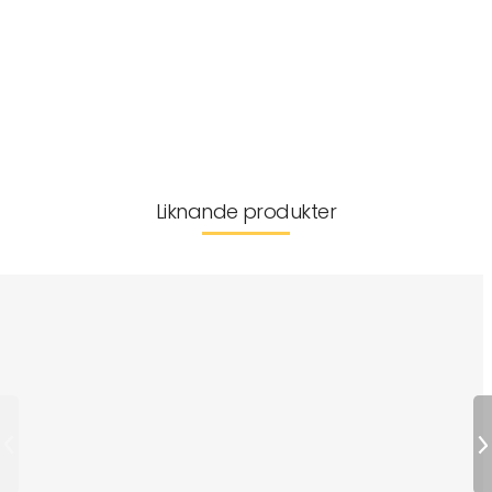
Mått
Mer information
Leverans & returer
Liknande produkter