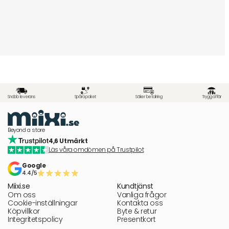
Snabb leverans
Spåra paket
Säker betalning
Trygg affär
Beyond a store
4,6 Utmärkt
Läs våra omdömen på Trustpilot
Google
4.4/5
Miixi.se
Kundtjänst
Om oss
Vanliga frågor
Cookie-inställningar
Kontakta oss
Köpvillkor
Byte & retur
Integritetspolicy
Presentkort