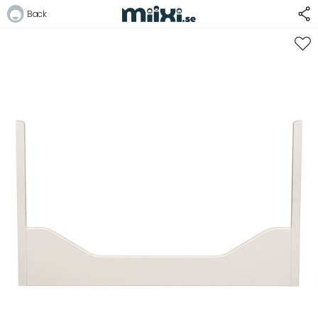
50%
Back
Logga in
E-postadress
Lösenord
Logga in
Bli medlem i Club Miixi
Glömt ditt lösenord?
Ansök om att bli B2B-kund