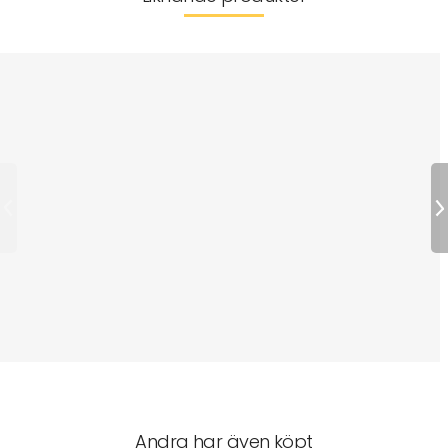
Andra har även köpt