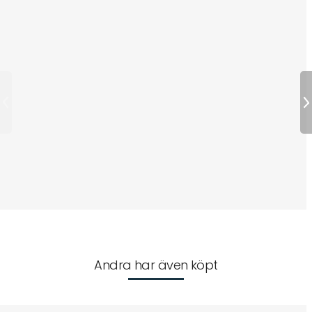
Andra har även köpt