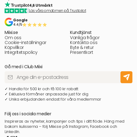
4,6 Utmärkt
Läs våra omdömen på Trustpilot
Google
4.4/5
Miixi.se
Kundtjänst
Om oss
Vanliga frågor
Cookie-inställningar
Kontakta oss
Köpvillkor
Byte & retur
Integritetspolicy
Presentkort
Gå med i Club Miixi
✓ Handla för 500 kr och få 100 kr rabatt
✓ Exklusiva förmåner anpassade just för dig
✓ Unika erbjudanden endast för våra medlemmar
Följ oss i sociala medier
Inspireras av nyheter, kampanjer och tips i ditt flöde. Häng med
bakom kulisserna – följ Miixi.se på Instagram, Facebook och
LinkedIn.