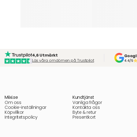
4,6 Utmärkt
Googl
Läs våra omdömen på Trustpilot
4.4/5
Miixi.se
Kundtjänst
Om oss
Vanliga frågor
Cookie-inställningar
Kontakta oss
Köpvillkor
Byte & retur
Integritetspolicy
Presentkort