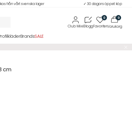
ckas från vårt svenska lager
✓ 30 dagars öppet köp
0
0
Profilkläder
Brands
SALE
3 cm