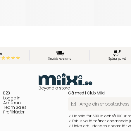
e
Snabb leverans
Spåra paket
Beyond a store
B2B
Gå med i Club Miixi
Logga in
Ansökan
Team Sales
Profilkläder
✓ Handla för 500 kr och få 100 kr r
✓ Exklusiva förmåner anpassade ju
✓ Unika erbjudanden endast för