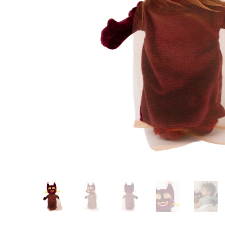
Glömt ditt lösenord?
Ansök om att bli B2B-kund