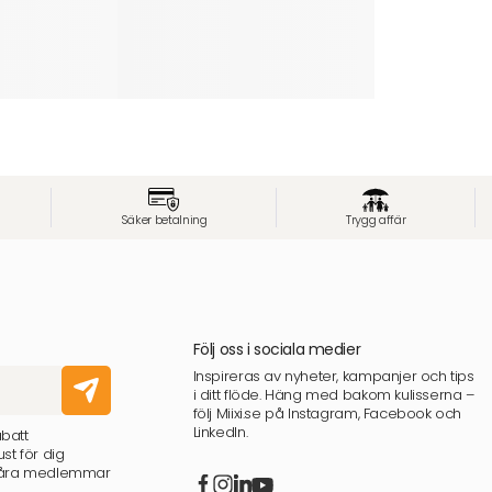
Säker betalning
Trygg affär
Följ oss i sociala medier
Inspireras av nyheter, kampanjer och tips
i ditt flöde. Häng med bakom kulisserna –
följ Miixi.se på Instagram, Facebook och
LinkedIn.
abatt
st för dig
 våra medlemmar