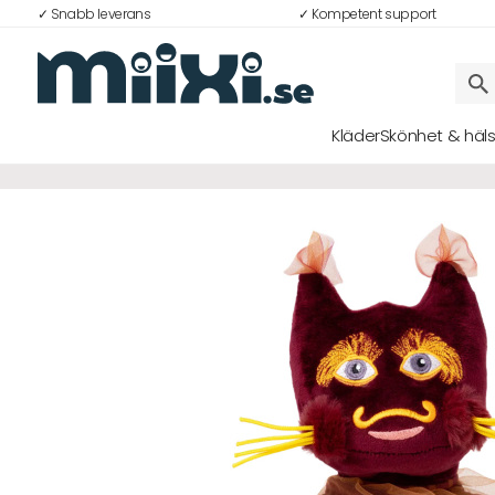
✓ Snabb leverans
✓ Kompetent support
32%
Kläder
Skönhet & häl
Logga in
E-postadress
Lösenord
Logga in
Bli medlem i Club Miixi