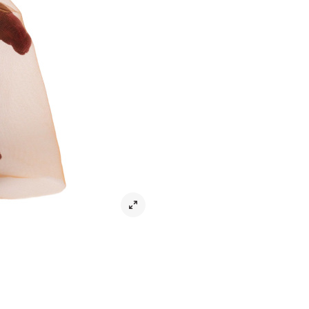
Gosedjur Lavaskuggan 33 cm – Mag
Lavaskuggan är en lekfull och spä
barn. Med sin busiga personlighet 
fantasifulla äventyr och lek.
Från Skuggornas dal, där magiska 
sprida glädje och energi. Bakom f
de mystiska skuggdräkterna.
Den mjuka designen gör gosedjuret
följeslagare i vardagen. En uppskat
överraskning.
• Karaktär från Sommarskuggan
• Busig och fantasifull design
• Mjuk och kramvänlig
• Perfekt för lek och mys
• Uppskattad present för barn
Mått
Tvättråd