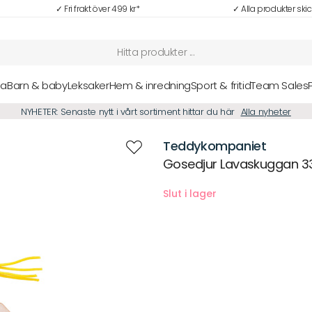
✓ Fri frakt över 499 kr*
✓ Alla produkter ski
sa
Barn & baby
Leksaker
Hem & inredning
Sport & fritid
Team Sales
NYHETER: Senaste nytt i vårt sortiment hittar du här
Alla nyheter
Teddykompaniet
Gosedjur Lavaskuggan 3
Beskrivning