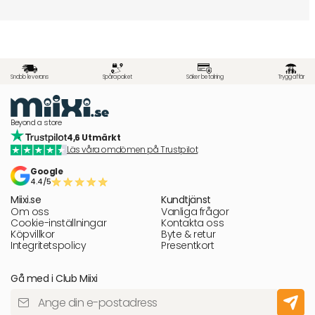
Snabb leverans
Spåra paket
Säker betalning
Trygg affär
Beyond a store
4,6 Utmärkt
Läs våra omdömen på Trustpilot
Google
4.4/5
Miixi.se
Kundtjänst
Om oss
Vanliga frågor
Cookie-inställningar
Kontakta oss
Köpvillkor
Byte & retur
Integritetspolicy
Presentkort
Gå med i Club Miixi