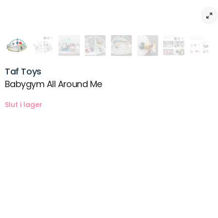
Taf Toys
Babygym All Around Me
Beskrivning
Babygym All Around Me – Färgglatt och lekfullt babygym för tidig
utveckling
Babygym All Around Me är ett stimulerande och färgglatt babygym
som är designat för att uppmuntra barnets motoriska utveckling från
födseln. Gymmet erbjuder många lekfulla aktiviteter som inspirerar
barnet att sträcka sig, sparka och utforska sin omgivning.