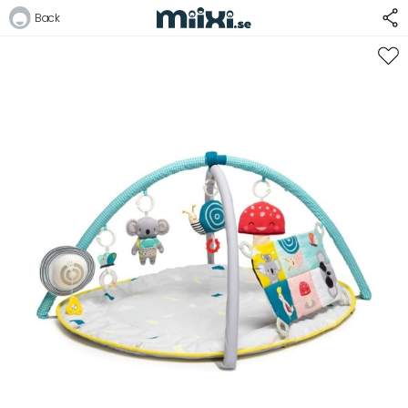
38%
Back
Logga in
E-postadress
Lösenord
Logga in
Bli medlem i Club Miixi
Glömt ditt lösenord?
Ansök om att bli B2B-kund