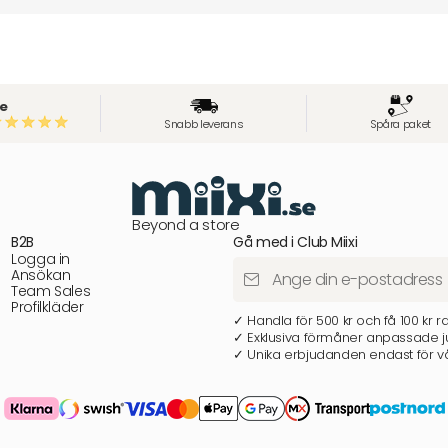
e
Snabb leverans
Spåra paket
Beyond a store
B2B
Gå med i Club Miixi
Logga in
Ansökan
Team Sales
Profilkläder
✓ Handla för 500 kr och få 100 kr r
✓ Exklusiva förmåner anpassade ju
✓ Unika erbjudanden endast för