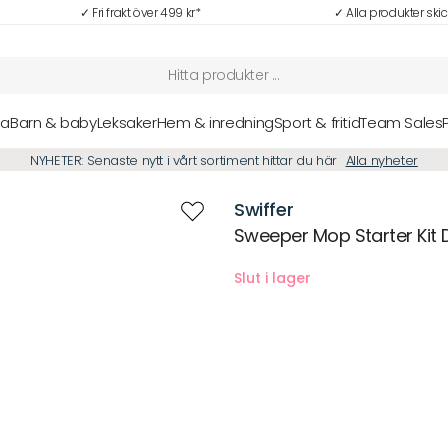
✓ Fri frakt över 499 kr*
✓ Alla produkter ski
sa
Barn & baby
Leksaker
Hem & inredning
Sport & fritid
Team Sales
NYHETER: Senaste nytt i vårt sortiment hittar du här
Alla nyheter
Swiffer
Sweeper Mop Starter Kit D
Beskrivning