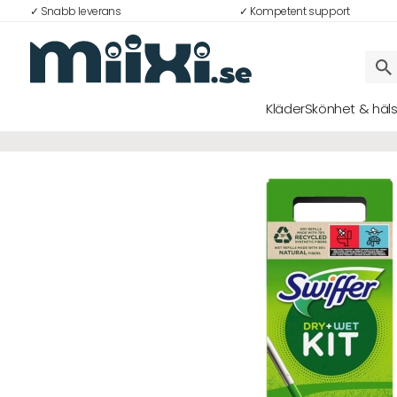
✓ Snabb leverans
✓ Kompetent support
Kläder
Skönhet & häl
Logga in
E-postadress
Lösenord
Logga in
Bli medlem i Club Miixi