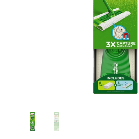
Glömt ditt lösenord?
Ansök om att bli B2B-kund