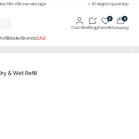
ckas från vårt svenska lager
✓ 30 dagars öppet köp
0
0
Profilkläder
Brands
SALE
ry & Wet Refill