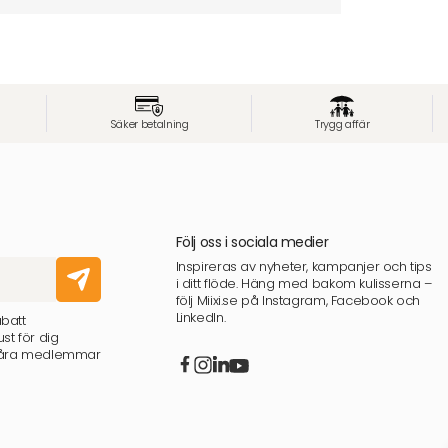
Säker betalning
Trygg affär
Följ oss i sociala medier
Inspireras av nyheter, kampanjer och tips
i ditt flöde. Häng med bakom kulisserna –
följ Miixi.se på Instagram, Facebook och
LinkedIn.
abatt
st för dig
 våra medlemmar