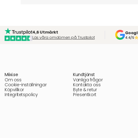
4,6 Utmärkt
Googl
Läs våra omdömen på Trustpilot
4.4/5
Miixi.se
Kundtjänst
Om oss
Vanliga frågor
Cookie-inställningar
Kontakta oss
Köpvillkor
Byte & retur
Integritetspolicy
Presentkort