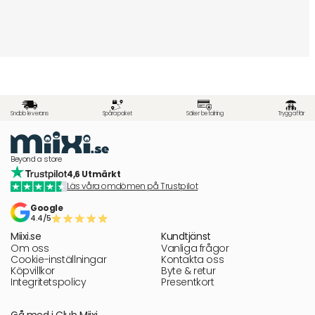
Snabb leverans
Spåra paket
Säker betalning
Trygg affär
Beyond a store
4,6 Utmärkt
Läs våra omdömen på Trustpilot
Google
4.4/5
Miixi.se
Kundtjänst
Om oss
Vanliga frågor
Cookie-inställningar
Kontakta oss
Köpvillkor
Byte & retur
Integritetspolicy
Presentkort
Gå med i Club Miixi