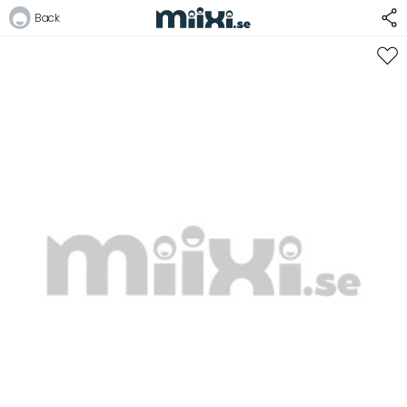
Back
Logga in
E-postadress
Lösenord
Logga in
Bli medlem i Club Miixi
Glömt ditt lösenord?
Ansök om att bli B2B-kund