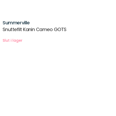
Summerville
Snuttefilt Kanin Cameo GOTS
Beskrivning
Snuttekanin / snuttedocka som både är en gosig vän när det är
dags att sova och en söt kanin att leka med.
De långa öronen och knutar i ändarna är intressanta för barnet att
känna och hålla i när det är dags att komma till ro och sova.
Hela kaninen är tillverkad i mjuk ekologisk bomullsmuslin.
Storlek ca 47×30 cm
Tillverkad i 100% ekologisk bomull.
Kaninens huvud har fyllning av 100% återvunnen polyester.