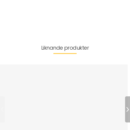
GOTS-certifierad produkt (Ceres-0497)
Leverans & returer
Liknande produkter